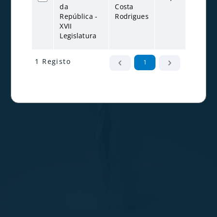
da
Costa
20
República -
Rodrigues
XVII
Legislatura
1 Registo
1