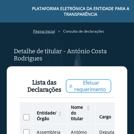
PLATAFORMA ELETRÓNICA DA ENTIDADE PARA A
TRANSPARÊNCIA
Página Inicial
Consulta de declarações
Detalhe de titular - António Costa
Rodrigues
Lista das
Efetuar
Declarações
requerimento
Nome
Iní
Entidade/
do
do
Cargo
Órgão
titular
Ca
Assembleia
António
Deputado
05-