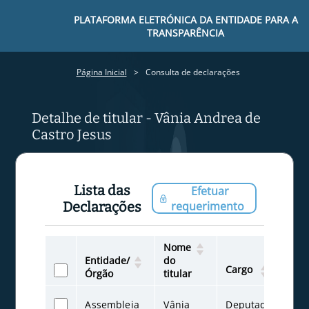
PLATAFORMA ELETRÓNICA DA ENTIDADE PARA A
TRANSPARÊNCIA
Página Inicial
Consulta de declarações
Detalhe de titular - Vânia Andrea de
Castro Jesus
Lista das
Efetuar
Declarações
requerimento
Nome
Iníc
Entidade/
do
do
Cargo
Órgão
titular
Car
Assembleia
Vânia
Deputada
02-