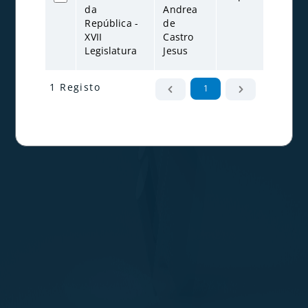
da
Andrea
202
República -
de
XVII
Castro
Legislatura
Jesus
1 Registo
1